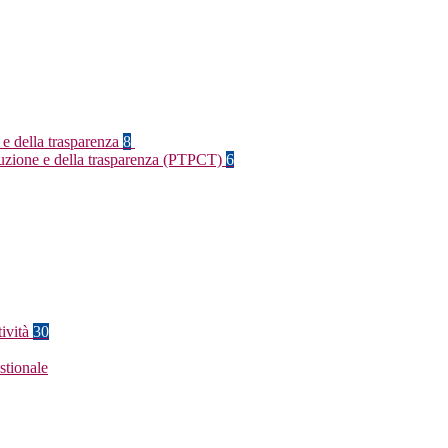
 e della trasparenza
8
rruzione e della trasparenza (PTPCT)
6
tività
30
stionale