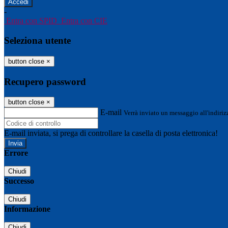
-
Entra con SPID
Entra con CIE
Seleziona utente
button close
×
Recupero password
button close
×
E-mail
Verrà inviato un messaggio all'indirizz
E-mail inviata, si prega di controllare la casella di posta elettronica!
Errore
Chiudi
Successo
Chiudi
Informazione
Chiudi