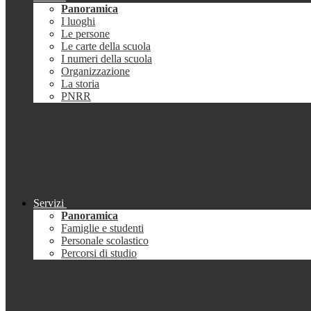
Panoramica
I luoghi
Le persone
Le carte della scuola
I numeri della scuola
Organizzazione
La storia
PNRR
Servizi
Panoramica
Famiglie e studenti
Personale scolastico
Percorsi di studio