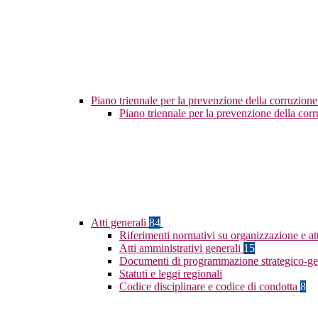
Piano triennale per la prevenzione della corruzione
Piano triennale per la prevenzione della co
Atti generali
84
Riferimenti normativi su organizzazione e at
Atti amministrativi generali
15
Documenti di programmazione strategico-ge
Statuti e leggi regionali
Codice disciplinare e codice di condotta
8