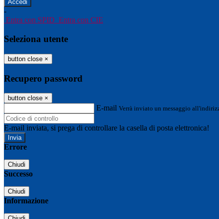
-
Entra con SPID
Entra con CIE
Seleziona utente
button close
×
Recupero password
button close
×
E-mail
Verrà inviato un messaggio all'indirizz
E-mail inviata, si prega di controllare la casella di posta elettronica!
Errore
Chiudi
Successo
Chiudi
Informazione
Chiudi