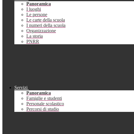
Panoramica
I luoghi
Le persone
Le carte della scuola
I numeri della scuola
Organizzazione
La storia
PNRR
Servizi
Panoramica
Famiglie e studenti
Personale scolastico
Percorsi di studio