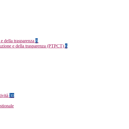
 e della trasparenza
8
rruzione e della trasparenza (PTPCT)
6
tività
30
stionale