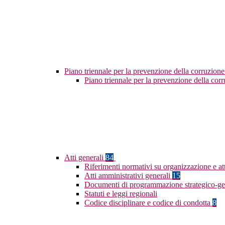
Piano triennale per la prevenzione della corruzione
Piano triennale per la prevenzione della co
Atti generali
84
Riferimenti normativi su organizzazione e at
Atti amministrativi generali
15
Documenti di programmazione strategico-ge
Statuti e leggi regionali
Codice disciplinare e codice di condotta
8