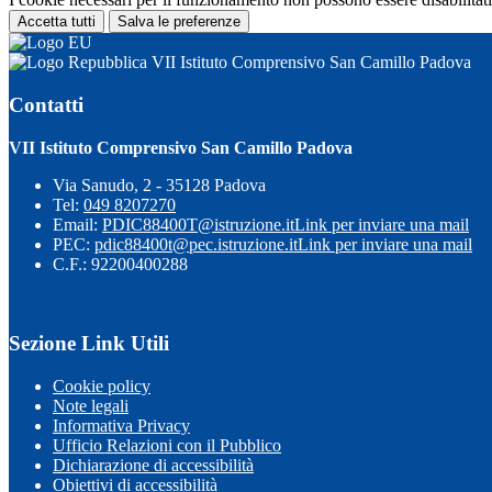
Accetta tutti
Salva le preferenze
VII Istituto Comprensivo San Camillo Padova
Contatti
VII Istituto Comprensivo San Camillo Padova
Via Sanudo, 2 - 35128 Padova
Tel:
049 8207270
Email:
PDIC88400T@istruzione.it
Link per inviare una mail
PEC:
pdic88400t@pec.istruzione.it
Link per inviare una mail
C.F.: 92200400288
Sezione Link Utili
Cookie policy
Note legali
Informativa Privacy
Ufficio Relazioni con il Pubblico
Dichiarazione di accessibilità
Obiettivi di accessibilità