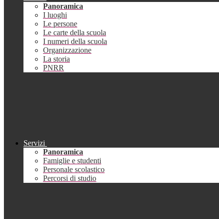
Panoramica
I luoghi
Le persone
Le carte della scuola
I numeri della scuola
Organizzazione
La storia
PNRR
Servizi
Panoramica
Famiglie e studenti
Personale scolastico
Percorsi di studio