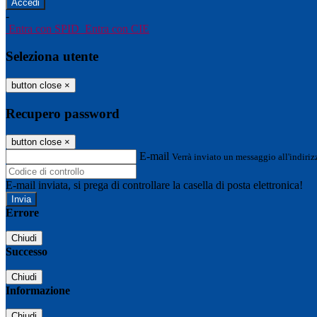
-
Entra con SPID
Entra con CIE
Seleziona utente
button close
×
Recupero password
button close
×
E-mail
Verrà inviato un messaggio all'indirizz
E-mail inviata, si prega di controllare la casella di posta elettronica!
Errore
Chiudi
Successo
Chiudi
Informazione
Chiudi