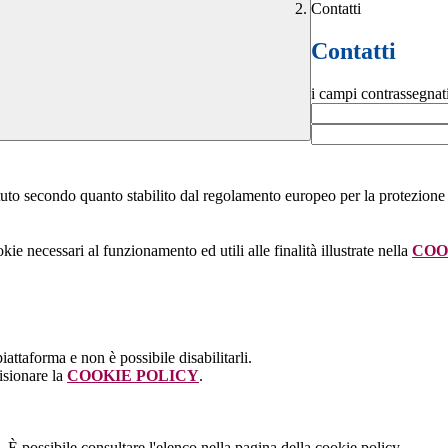
Contatti
Contatti
i campi contrassegnat
stituto secondo quanto stabilito dal regolamento europeo per la protezio
kie necessari al funzionamento ed utili alle finalità illustrate nella
COO
attaforma e non è possibile disabilitarli.
isionare la
COOKIE POLICY
.
 È possibile consultare l'elenco nella pagina della cookie policy.