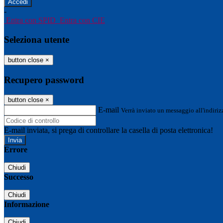
-
Entra con SPID
Entra con CIE
Seleziona utente
button close
×
Recupero password
button close
×
E-mail
Verrà inviato un messaggio all'indirizz
E-mail inviata, si prega di controllare la casella di posta elettronica!
Errore
Chiudi
Successo
Chiudi
Informazione
Chiudi