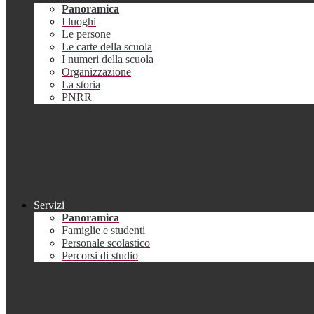
Panoramica
I luoghi
Le persone
Le carte della scuola
I numeri della scuola
Organizzazione
La storia
PNRR
Servizi
Panoramica
Famiglie e studenti
Personale scolastico
Percorsi di studio