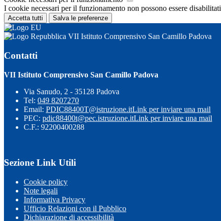
I cookie necessari per il funzionamento non possono essere disabilitati.
Accetta tutti
Salva le preferenze
VII Istituto Comprensivo San Camillo Padova
Contatti
VII Istituto Comprensivo San Camillo Padova
Via Sanudo, 2 - 35128 Padova
Tel:
049 8207270
Email:
PDIC88400T@istruzione.it
Link per inviare una mail
PEC:
pdic88400t@pec.istruzione.it
Link per inviare una mail
C.F.: 92200400288
Sezione Link Utili
Cookie policy
Note legali
Informativa Privacy
Ufficio Relazioni con il Pubblico
Dichiarazione di accessibilità