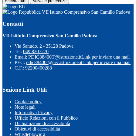
Accetta tutti
Salva le preferenze
VII Istituto Comprensivo San Camillo Padova
Contatti
VII Istituto Comprensivo San Camillo Padova
Via Sanudo, 2 - 35128 Padova
Tel:
049 8207270
Email:
PDIC88400T@istruzione.it
Link per inviare una mail
PEC:
pdic88400t@pec.istruzione.it
Link per inviare una mail
C.F.: 92200400288
Sezione Link Utili
Cookie policy
Note legali
Informativa Privacy
Ufficio Relazioni con il Pubblico
Dichiarazione di accessibilità
Obiettivi di accessibilità
Whistleblowing