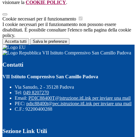
visionare la
COOKIE POLICY
.
Cookie necessari per il funzionamento
I cookie necessari per il funzionamento non possono essere
disabilitati. È possibile consultare l'elenco nella pagina della cookie
policy.
Accetta tutti
Salva le preferenze
VII Istituto Comprensivo San Camillo Padova
Contatti
VII Istituto Comprensivo San Camillo Padova
Via Sanudo, 2 - 35128 Padova
Tel:
049 8207270
Email:
PDIC88400T@istruzione.it
Link per inviare una mail
PEC:
pdic88400t@pec.istruzione.it
Link per inviare una mail
C.F.: 92200400288
Sezione Link Utili