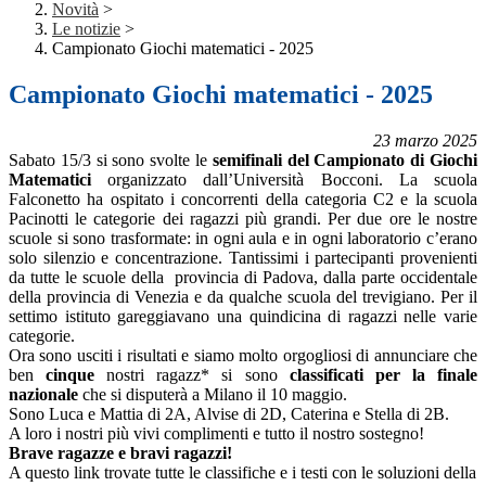
Novità
>
Le notizie
>
Campionato Giochi matematici - 2025
Campionato Giochi matematici - 2025
23 marzo 2025
Sabato 15/3 si sono svolte le
semifinali del Campionato di Giochi
Matematici
organizzato dall’Università Bocconi. La scuola
Falconetto ha ospitato i concorrenti della categoria C2 e la scuola
Pacinotti le categorie dei ragazzi più grandi. Per due ore le nostre
scuole si sono trasformate: in ogni aula e in ogni laboratorio c’erano
solo silenzio e concentrazione. Tantissimi i partecipanti provenienti
da tutte le scuole della provincia di Padova, dalla parte occidentale
della provincia di Venezia e da qualche scuola del trevigiano. Per il
settimo istituto gareggiavano una quindicina di ragazzi nelle varie
categorie.
Ora sono usciti i risultati e siamo molto orgogliosi di annunciare che
ben
cinque
nostri ragazz* si sono
classificati per la finale
nazionale
che si disputerà a Milano il 10 maggio.
Sono Luca e Mattia di 2A, Alvise di 2D, Caterina e Stella di 2B.
A loro i nostri più vivi complimenti e tutto il nostro sostegno!
Brave ragazze e bravi ragazzi!
A questo link trovate tutte le classifiche e i testi con le soluzioni della