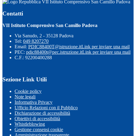
VII Istituto Comprensivo San Camillo Padova
Contatti
VII Istituto Comprensivo San Camillo Padova
Via Sanudo, 2 - 35128 Padova
Tel:
049 8207270
Email:
PDIC88400T@istruzione.it
Link per inviare una mail
PEC:
pdic88400t@pec.istruzione.it
Link per inviare una mail
C.F.: 92200400288
Sezione Link Utili
Cookie policy
Note legali
Informativa Privacy
Ufficio Relazioni con il Pubblico
Dichiarazione di accessibilità
Obiettivi di accessibilità
Whistleblowing
Gestione consensi cookie
Amministrazione trasparente