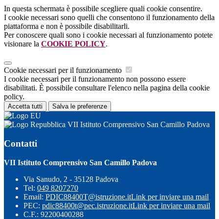
In questa schermata è possibile scegliere quali cookie consentire.
I cookie necessari sono quelli che consentono il funzionamento della
piattaforma e non è possibile disabilitarli.
Per conoscere quali sono i cookie necessari al funzionamento potete
visionare la
COOKIE POLICY
.
Cookie necessari per il funzionamento
I cookie necessari per il funzionamento non possono essere
disabilitati. È possibile consultare l'elenco nella pagina della cookie
policy.
Accetta tutti
Salva le preferenze
VII Istituto Comprensivo San Camillo Padova
Contatti
VII Istituto Comprensivo San Camillo Padova
Via Sanudo, 2 - 35128 Padova
Tel:
049 8207270
Email:
PDIC88400T@istruzione.it
Link per inviare una mail
PEC:
pdic88400t@pec.istruzione.it
Link per inviare una mail
C.F.: 92200400288