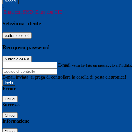
-
Entra con SPID
Entra con CIE
Seleziona utente
button close
×
Recupero password
button close
×
E-mail
Verrà inviato un messaggio all'indirizz
E-mail inviata, si prega di controllare la casella di posta elettronica!
Errore
Chiudi
Successo
Chiudi
Informazione
Chiudi