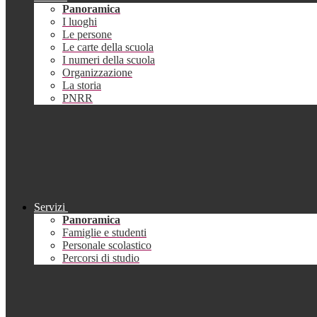
Panoramica
I luoghi
Le persone
Le carte della scuola
I numeri della scuola
Organizzazione
La storia
PNRR
Servizi
Panoramica
Famiglie e studenti
Personale scolastico
Percorsi di studio