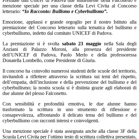
Premiate dall’
Unicef
di Padova due studentesse della Falconetto e
menzione speciale per una classe della Levi Civita al Concorso
letterario:
“Io Racconto: Bullismo e Cyberbullismo”.
Emozione, applausi e grande orgoglio per il nostro Istituto alla
premiazione del Concorso letterario sulla tematica del bullismo e
cyberbullismo, indetto dal comitato UNICEF di Padova.
La premiazione si è svolta
sabato 23 maggio
nella Sala degli
Anziani di Palazzo Moroni, alla presenza del presidente
dell’UNICEF di Padova, Paolo Merlo e della professoressa
Donatella Lombello, come Presidente di Giuria.
Il concorso ha coinvolto numerosi studenti delle scuole del territorio,
invitandoli a riflettere attraverso la scrittura sui temi del rispetto,
dell’empatia, dell’inclusione e della prevenzione del bullismo e del
cyberbullismo; la nostra scuola si è distinta grazie agli elaborati di
due alunne del plesso Falconetto.
Con sensibilità e profondità emotiva, le due alunne hanno
trasformato la scrittura in uno strumento di riflessione e
consapevolezza, affrontando il delicato tema del bullismo e del
cyberbullismo con racconti intensi e coinvolgenti.
Una menzione speciale è stata assegnata anche alla
classe 3F
della
Scuola Levi Civita per l’ottimo testo di scrittura collettiva presentato,