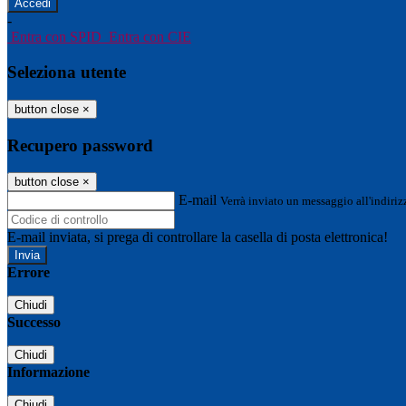
-
Entra con SPID
Entra con CIE
Seleziona utente
button close
×
Recupero password
button close
×
E-mail
Verrà inviato un messaggio all'indirizz
E-mail inviata, si prega di controllare la casella di posta elettronica!
Errore
Chiudi
Successo
Chiudi
Informazione
Chiudi