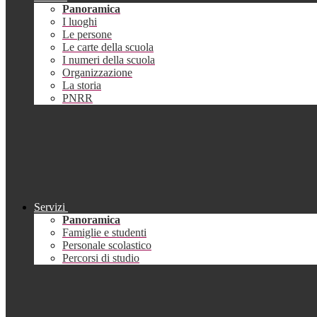
Panoramica
I luoghi
Le persone
Le carte della scuola
I numeri della scuola
Organizzazione
La storia
PNRR
Servizi
Panoramica
Famiglie e studenti
Personale scolastico
Percorsi di studio