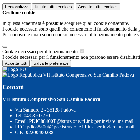
Personalizza
Rifiuta tutti
i cookies
Accetta tutti
i cookies
Gestione cookie
In questa schermata è possibile scegliere quali cookie consentire.
I cookie necessari sono quelli che consentono il funzionamento della pi
Per conoscere quali sono i cookie necessari al funzionamento potete v
Cookie necessari per il funzionamento
I cookie necessari per il funzionamento non possono essere disabilitati.
Accetta tutti
Salva le preferenze
VII Istituto Comprensivo San Camillo Padova
Contatti
VII Istituto Comprensivo San Camillo Padova
Via Sanudo, 2 - 35128 Padova
Tel:
049 8207270
Email:
PDIC88400T@istruzione.it
Link per inviare una mail
PEC:
pdic88400t@pec.istruzione.it
Link per inviare una mail
C.F.: 92200400288