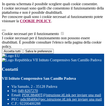
In questa schermata è possibile scegliere quali cookie consentire.
I cookie necessari sono quelli che consentono il funzionamento della
piattaforma e non è possibile disabilitarli.
Per conoscere quali sono i cookie necessari al funzionamento potete
visionare la
COOKIE POLICY
.
Cookie necessari per il funzionamento
I cookie necessari per il funzionamento non possono essere
disabilitati. È possibile consultare l'elenco nella pagina della cookie
policy.
Accetta tutti
Salva le preferenze
VII Istituto Comprensivo San Camillo Padova
Contatti
VII Istituto Comprensivo San Camillo Padova
Via Sanudo, 2 - 35128 Padova
Tel:
049 8207270
Email:
PDIC88400T@istruzione.it
Link per inviare una mail
PEC:
pdic88400t@pec.istruzione.it
Link per inviare una mail
C.F.: 92200400288