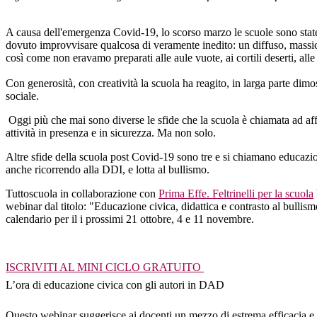
A causa dell'emergenza Covid-19, lo scorso marzo le scuole sono state 
dovuto improvvisare qualcosa di veramente inedito: un diffuso, massi
così come non eravamo preparati alle aule vuote, ai cortili deserti, alle
Con generosità, con creatività la scuola ha reagito, in larga parte dim
sociale.
Oggi più che mai sono diverse le sfide che la scuola è chiamata ad affro
attività in presenza e in sicurezza. Ma non solo.
Altre sfide della scuola post Covid-19 sono tre e si chiamano educazion
anche ricorrendo alla DDI, e lotta al bullismo.
Tuttoscuola in collaborazione con
Prima Effe. Feltrinelli per la scuola
webinar dal titolo: "Educazione civica, didattica e contrasto al bullism
calendario per il i prossimi 21 ottobre, 4 e 11 novembre.
ISCRIVITI AL MINI CICLO GRATUITO
L’ora di educazione civica con gli autori in DAD
Questo webinar suggerisce ai docenti un mezzo di estrema efficacia e a