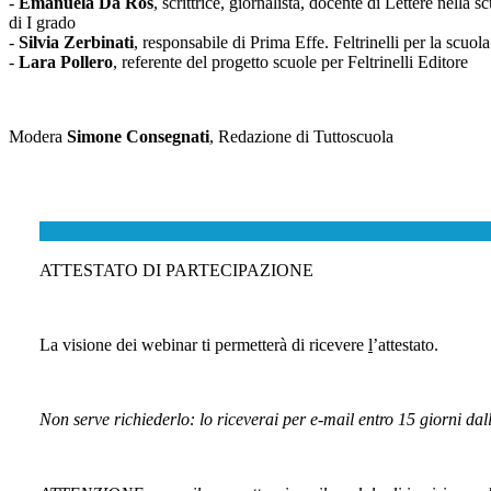
-
Emanuela Da Ros
, scrittrice, giornalista, docente di Lettere nella 
di I grado
-
Silvia Zerbinati
, responsabile di Prima Effe. Feltrinelli per la scuola
-
Lara Pollero
, referente del progetto scuole per Feltrinelli Editore
Modera
Simone Consegnati
, Redazione di Tuttoscuola
ATTESTATO DI PARTECIPAZIONE
La visione dei webinar ti permetterà di ricevere
l
’attestato.
Non serve richiederlo:
lo riceverai per e-mail entro 15 giorni dal