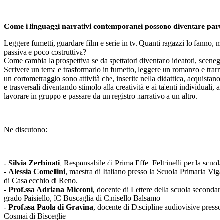
Come i linguaggi narrativi contemporanei possono diventare parte
Leggere fumetti, guardare film e serie in tv. Quanti ragazzi lo fanno, 
passiva e poco costruttiva?
Come cambia la prospettiva se da spettatori diventano ideatori, scenegg
Scrivere un tema e trasformarlo in fumetto, leggere un romanzo e trarn
un cortometraggio sono attività che, inserite nella didattica, acquistan
e trasversali diventando stimolo alla creatività e ai talenti individuali, a
lavorare in gruppo e passare da un registro narrativo a un altro.
Ne discutono:
-
Silvia Zerbinati
, Responsabile di Prima Effe. Feltrinelli per la scuol
-
Alessia Comellini
, maestra di Italiano presso la Scuola Primaria Vi
di Casalecchio di Reno.
-
Prof.ssa Adriana Micconi
, docente di Lettere della scuola seconda
grado Paisiello, IC Buscaglia di Cinisello Balsamo
-
Prof.ssa Paola di Gravina
, docente di Discipline audiovisive press
Cosmai di Bisceglie