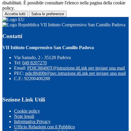
disabilitati. È possibile consultare l'elenco nella pagina della cookie
policy.
Accetta tutti
Salva le preferenze
VII Istituto Comprensivo San Camillo Padova
Contatti
VII Istituto Comprensivo San Camillo Padova
Via Sanudo, 2 - 35128 Padova
Tel:
049 8207270
Email:
PDIC88400T@istruzione.it
Link per inviare una mail
PEC:
pdic88400t@pec.istruzione.it
Link per inviare una mail
C.F.: 92200400288
Sezione Link Utili
Cookie policy
Note legali
Informativa Privacy
Ufficio Relazioni con il Pubblico