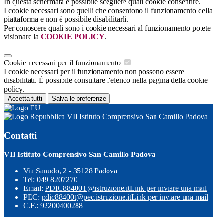
In questa schermata è possibile scegliere quali cookie consentire.
I cookie necessari sono quelli che consentono il funzionamento della
piattaforma e non è possibile disabilitarli.
Per conoscere quali sono i cookie necessari al funzionamento potete
visionare la
COOKIE POLICY
.
Cookie necessari per il funzionamento
I cookie necessari per il funzionamento non possono essere
disabilitati. È possibile consultare l'elenco nella pagina della cookie
policy.
Accetta tutti
Salva le preferenze
VII Istituto Comprensivo San Camillo Padova
Contatti
VII Istituto Comprensivo San Camillo Padova
Via Sanudo, 2 - 35128 Padova
Tel:
049 8207270
Email:
PDIC88400T@istruzione.it
Link per inviare una mail
PEC:
pdic88400t@pec.istruzione.it
Link per inviare una mail
C.F.: 92200400288