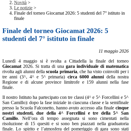
Novità
>
Le notizie
>
Finale del torneo Giocamat 2026: 5 studenti del 7° istituto in
finale
Finale del torneo Giocamat 2026: 5
studenti del 7° istituto in finale
11 maggio 2026
Lunedì 4 maggio si è svolta a Cittadella
la finale del torneo
Giocamat
2026
. Si tratta di una
gara individuale di matematica
rivolta agli alunni della
scuola primaria
, che ha visto coinvolti per i
tre anni (3^, 4^ e 5^ primaria)
circa 6000 alunni
della nostra
Regione e di alcune province limitrofe e 159 alunni nella fase
finale.
Il nostro Istituto ha partecipato con tre classi (4^ e 5^ Forcellini e 5^
San Camillo): dopo la fase iniziale in ciascuna classe e la semifinale
presso la Scuola Falconetto, hanno avuto accesso alla finale
cinque
nostri studenti, due della 4^ Forcellini e tre della 5^ San
Camillo
. Nell’ora di tempo assegnata si sono cimentati nella
risoluzione di 15 quesiti e si sono ben piazzati nella graduatoria
finale. Lo spirito e l’atmosfera del pomeriggio di gara sono stati