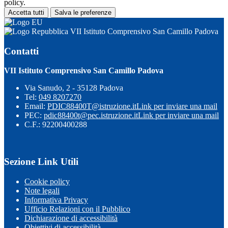
policy.
Accetta tutti
Salva le preferenze
VII Istituto Comprensivo San Camillo Padova
Contatti
VII Istituto Comprensivo San Camillo Padova
Via Sanudo, 2 - 35128 Padova
Tel:
049 8207270
Email:
PDIC88400T@istruzione.it
Link per inviare una mail
PEC:
pdic88400t@pec.istruzione.it
Link per inviare una mail
C.F.: 92200400288
Sezione Link Utili
Cookie policy
Note legali
Informativa Privacy
Ufficio Relazioni con il Pubblico
Dichiarazione di accessibilità
Obiettivi di accessibilità