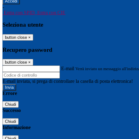
-
Entra con SPID
Entra con CIE
Seleziona utente
button close
×
Recupero password
button close
×
E-mail
Verrà inviato un messaggio all'indirizz
E-mail inviata, si prega di controllare la casella di posta elettronica!
Errore
Chiudi
Successo
Chiudi
Informazione
Chiudi