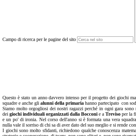
Campo di ricerca per le pagine del sito
Questo è stato
un
anno
davvero intenso per il progetto dei giochi mate
squadre e anche gli
alunni della primaria
hanno partecipato con sod
Siamo molto orgogliosi dei nostri ragazzi perché in ogni gara sono ri
dei
giochi individuali organizzati dalla Bocconi
e a
Treviso
per la 
e
un
po' di ironia. Nel corso dell'
anno
si è formata una vera squadra,
nulla vale il sorriso di chi sa di aver dato del suo meglio e si rende cont
I
giochi
sono molto sfidanti, richiedono qualche conoscenza matematica
strategie e cooperazione di team; non sono elitari e non sono riservat