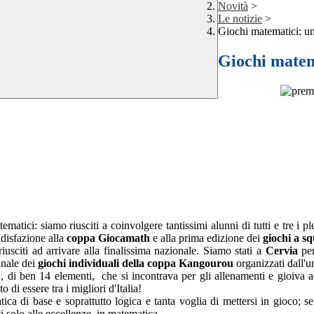
Novità
>
Le notizie
>
Giochi matematici: un
Giochi matem
matici: siamo riusciti a coinvolgere tantissimi alunni di tutti e tre i pl
disfazione alla
coppa Giocamath
e alla prima edizione dei
giochi a s
usciti ad arrivare alla finalissima nazionale. Siamo stati a
Cervia
pe
finale dei
giochi individuali della coppa Kangourou
organizzati dall'u
 di ben 14 elementi, che si incontrava per gli allenamenti e gioiva a
o di essere tra i migliori d'Italia!
 di base e soprattutto logica e tanta voglia di mettersi in gioco; se 
i solo alle eccellenze in matematica.