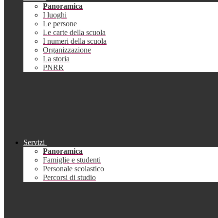
Panoramica
I luoghi
Le persone
Le carte della scuola
I numeri della scuola
Organizzazione
La storia
PNRR
Servizi
Panoramica
Famiglie e studenti
Personale scolastico
Percorsi di studio