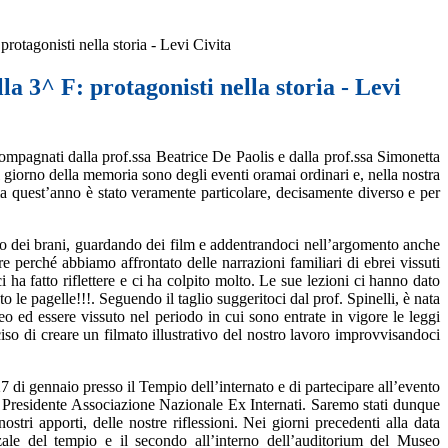
protagonisti nella storia - Levi Civita
la 3^ F: protagonisti nella storia - Levi
ompagnati dalla prof.ssa Beatrice De Paolis e dalla prof.ssa Simonetta
giorno della memoria sono degli eventi oramai ordinari e, nella nostra
ma quest’anno è stato veramente particolare, decisamente diverso e per
do dei brani, guardando dei film e addentrandoci nell’argomento anche
are perché abbiamo affrontato delle narrazioni familiari di ebrei vissuti
ha fatto riflettere e ci ha colpito molto. Le sue lezioni ci hanno dato
to le pagelle!!!. Seguendo il taglio suggeritoci dal prof. Spinelli, è nata
eo ed essere vissuto nel periodo in cui sono entrate in vigore le leggi
so di creare un filmato illustrativo del nostro lavoro improvvisandoci
7 di gennaio presso il Tempio dell’internato e di partecipare all’evento
zi, Presidente Associazione Nazionale Ex Internati. Saremo stati dunque
stri apporti, delle nostre riflessioni. Nei giorni precedenti alla data
zale del tempio e il secondo all’interno dell’auditorium del Museo