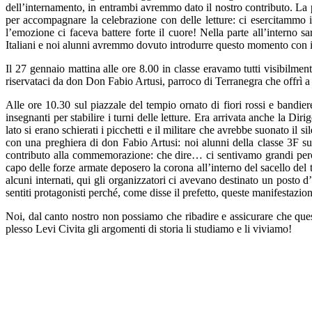
dell’internamento, in entrambi avremmo dato il nostro contributo. La pa
per accompagnare la celebrazione con delle letture: ci esercitammo in
l’emozione ci faceva battere forte il cuore! Nella parte all’interno s
Italiani e noi alunni avremmo dovuto introdurre questo momento con il 
Il 27 gennaio mattina alle ore 8.00 in classe eravamo tutti visibilment
riservataci da don Don Fabio Artusi, parroco di Terranegra che offrì a 
Alle ore 10.30 sul piazzale del tempio ornato di fiori rossi e bandiere
insegnanti per stabilire i turni delle letture. Era arrivata anche la Dir
lato si erano schierati i picchetti e il militare che avrebbe suonato il
con una preghiera di don Fabio Artusi: noi alunni della classe 3F sul
contributo alla commemorazione: che dire… ci sentivamo grandi perché
capo delle forze armate deposero la corona all’interno del sacello del
alcuni internati, qui gli organizzatori ci avevano destinato un posto d
sentiti protagonisti perché, come disse il prefetto, queste manifestaz
Noi, dal canto nostro non possiamo che ribadire e assicurare che ques
plesso Levi Civita gli argomenti di storia li studiamo e li viviamo!