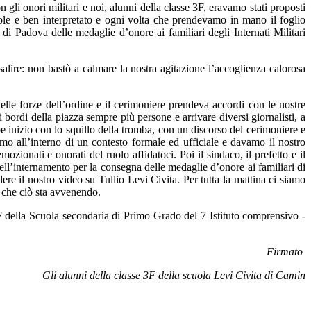
gli onori militari e noi, alunni della classe 3F, eravamo stati proposti
evole e ben interpretato e ogni volta che prendevamo in mano il foglio
 di Padova delle medaglie d’onore ai familiari degli Internati Militari
 salire: non bastò a calmare la nostra agitazione l’accoglienza calorosa
 delle forze dell’ordine e il cerimoniere prendeva accordi con le nostre
ai bordi della piazza sempre più persone e arrivare diversi giornalisti, a
bbe inizio con lo squillo della tromba, con un discorso del cerimoniere e
amo all’interno di un contesto formale ed ufficiale e davamo il nostro
nati e onorati del ruolo affidatoci. Poi il sindaco, il prefetto e il
ell’internamento per la consegna delle medaglie d’onore ai familiari di
ere il nostro video su Tullio Levi Civita. Per tutta la mattina ci siamo
a che ciò sta avvenendo.
3F della Scuola secondaria di Primo Grado del 7 Istituto comprensivo -
Firmato
Gli alunni della classe 3F della scuola Levi Civita di Camin