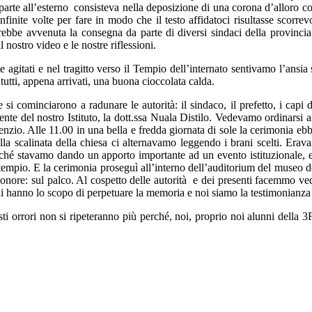
rte all’esterno consisteva nella deposizione di una corona d’alloro con 
finite volte per fare in modo che il testo affidatoci risultasse scorr
arebbe avvenuta la consegna da parte di diversi sindaci della provincia
nostro video e le nostre riflessioni.
e agitati e nel tragitto verso il Tempio dell’internato sentivamo l’ansia
tutti, appena arrivati, una buona cioccolata calda.
 si cominciarono a radunare le autorità: il sindaco, il prefetto, i capi
igente del nostro Istituto, la dott.ssa Nuala Distilo. Vedevamo ordinarsi 
 silenzio. Alle 11.00 in una bella e fredda giornata di sole la cerimonia e
la scalinata della chiesa ci alternavamo leggendo i brani scelti. Erav
 stavamo dando un apporto importante ad un evento istituzionale, emozio
 tempio. E la cerimonia proseguì all’interno dell’auditorium del museo d
’onore: sul palco. Al cospetto delle autorità e dei presenti facemmo ved
ioni hanno lo scopo di perpetuare la memoria e noi siamo la testimonianz
ti orrori non si ripeteranno più perché, noi, proprio noi alunni della 