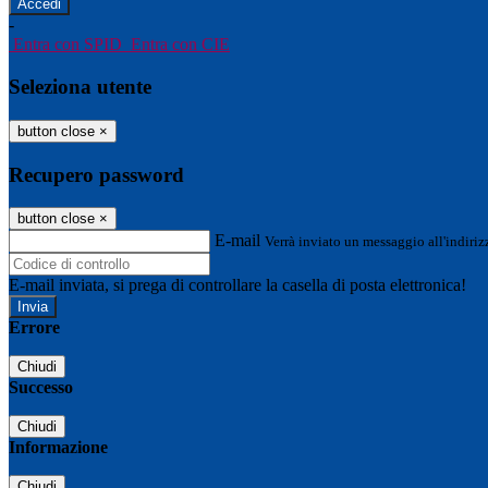
-
Entra con SPID
Entra con CIE
Seleziona utente
button close
×
Recupero password
button close
×
E-mail
Verrà inviato un messaggio all'indirizz
E-mail inviata, si prega di controllare la casella di posta elettronica!
Errore
Chiudi
Successo
Chiudi
Informazione
Chiudi