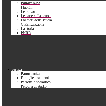
Panoramica
I luoghi
Le persone
Le carte della scuola
I numeri della scuola
Organizzazione
La storia
PNRR
Servizi
Panoramica
Famiglie e studenti
Personale scolastico
Percorsi di studio