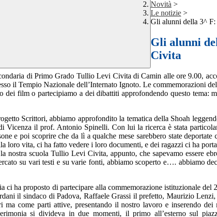
Novità
>
Le notizie
>
Gli alunni della 3^ F: 
Gli alunni del
Civita
condaria di Primo Grado Tullio Levi Civita di Camin alle ore 9.00, acc
esso il Tempio Nazionale dell’Internato Ignoto. Le commemorazioni del 
iamo dei film o partecipiamo a dei dibattiti approfondendo questo tema: 
progetto Scrittori, abbiamo approfondito la tematica della Shoah leggen
di Vicenza il prof. Antonio Spinelli. Con lui la ricerca è stata particol
one e poi scoprire che da lì a qualche mese sarebbero state deportate ci 
a loro vita, ci ha fatto vedere i loro documenti, e dei ragazzi ci ha porta
a la nostra scuola Tullio Levi Civita, appunto, che sapevamo essere ebr
rcato su vari testi e su varie fonti, abbiamo scoperto e…. abbiamo deci
oria ci ha proposto di partecipare alla commemorazione istituzionale del 2
iordani il sindaco di Padova, Raffaele Grassi il prefetto, Maurizio Len
i ma come parti attive, presentando il nostro lavoro e inserendo dei no
 cerimonia si divideva in due momenti, il primo all’esterno sul piaz