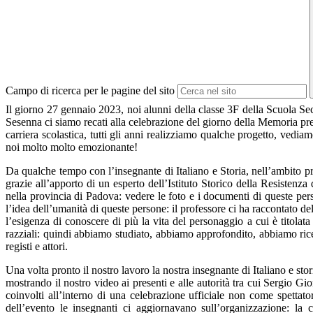
Campo di ricerca per le pagine del sito
Il giorno 27 gennaio 2023, noi alunni della classe 3F della Scuola Se
Sesenna ci siamo recati alla celebrazione del giorno della Memoria pr
carriera scolastica, tutti gli anni realizziamo qualche progetto, ved
noi molto molto emozionante!
Da qualche tempo con l’insegnante di Italiano e Storia, nell’ambito 
grazie all’apporto di un esperto dell’Istituto Storico della Resistenza 
nella provincia di Padova: vedere le foto e i documenti di queste pers
l’idea dell’umanità di queste persone: il professore ci ha raccontato dell
l’esigenza di conoscere di più la vita del personaggio a cui è titolat
razziali: quindi abbiamo studiato, abbiamo approfondito, abbiamo rice
registi e attori.
Una volta pronto il nostro lavoro la nostra insegnante di Italiano e st
mostrando il nostro video ai presenti e alle autorità tra cui Sergio G
coinvolti all’interno di una celebrazione ufficiale non come spettator
dell’evento le insegnanti ci aggiornavano sull’organizzazione: la