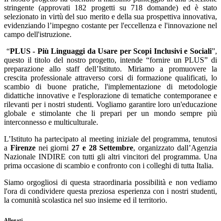
stringente (approvati 182 progetti su 718 domande) ed è stato
selezionato in virtù del suo merito e della sua prospettiva innovativa,
evidenziando l’impegno costante per l'eccellenza e l'innovazione nel
campo dell'istruzione.
“
PLUS - Più Linguaggi da Usare per Scopi Inclusivi e Sociali
”,
questo il titolo del nostro progetto, intende “fornire un PLUS” di
preparazione allo staff dell’Istituto. Miriamo a promuovere la
crescita professionale attraverso corsi di formazione qualificati, lo
scambio di buone pratiche, l'implementazione di metodologie
didattiche innovative e l'esplorazione di tematiche contemporanee e
rilevanti per i nostri studenti. Vogliamo garantire loro un'educazione
globale e stimolante che li prepari per un mondo sempre più
interconnesso e multiculturale.
L’Istituto ha partecipato al meeting iniziale del programma, tenutosi
a
Firenze
nei giorni
27 e 28 Settembre
, organizzato dall’Agenzia
Nazionale INDIRE con tutti gli altri vincitori del programma. Una
prima occasione di scambio e confronto con i colleghi di tutta Italia.
Siamo orgogliosi di questa straordinaria possibilità e non vediamo
l'ora di condividere questa preziosa esperienza con i nostri studenti,
la comunità scolastica nel suo insieme ed il territorio.
Allegati