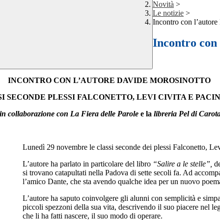
Novità
>
Le notizie
>
Incontro con l’autor
Incontro con
INCONTRO CON L’AUTORE DAVIDE MOROSINOTTO
I SECONDE PLESSI FALCONETTO, LEVI CIVITA E PAC
in collaborazione con
La Fiera delle Parole
e la
libreria Pel di Carot
Lunedì 29 novembre le classi seconde dei plessi Falconetto, Lev
L’autore ha parlato in particolare del libro
“Salire a le stelle”,
de
si trovano catapultati nella Padova di sette secoli fa. Ad accompa
l’amico Dante, che sta avendo qualche idea per un nuovo poem
L’autore ha saputo coinvolgere gli alunni con semplicità e sim
piccoli spezzoni della sua vita, descrivendo il suo piacere nel legg
che li ha fatti nascere, il suo modo di operare.