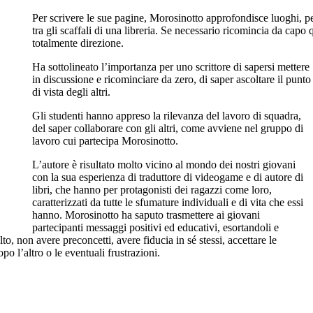
Per scrivere le sue pagine, Morosinotto approfondisce luoghi, p
tra gli scaffali di una libreria. Se necessario ricomincia da ca
totalmente direzione.
Ha sottolineato l’importanza per uno scrittore di sapersi mettere
in discussione e ricominciare da zero, di saper ascoltare il punto
di vista degli altri.
Gli studenti hanno appreso la rilevanza
del lavoro di squadra,
del saper collaborare con gli altri, come avviene nel gruppo di
lavoro cui partecipa Morosinotto.
L’autore è risultato molto vicino al mondo dei nostri giovani
con la sua esperienza di traduttore di videogame e di autore di
libri, che
hanno
per protagonisti dei ragazzi come loro,
caratterizzati da tutte le sfumature individuali e di vita che essi
hanno.
Morosinotto ha saputo trasmettere ai giovani
partecipanti messaggi positivi ed educativi, esortandoli e
o, non avere preconcetti, avere fiducia in sé stessi, accettare le
opo l’altro o le eventuali frustrazioni.