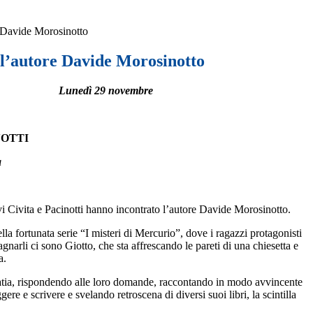
e Davide Morosinotto
 l’autore Davide Morosinotto
Lunedì 29 novembre
INOTTI
a
i Civita e Pacinotti hanno incontrato l’autore Davide
Morosinotto.
lla fortunata serie “I misteri di Mercurio”, dove i ragazzi protagonisti
gnarli ci sono Giotto, che sta affrescando le pareti di una chiesetta e
a.
patia, rispondendo alle loro domande, raccontando in modo avvincente
ere e scrivere e svelando retroscena di diversi suoi libri, la scintilla