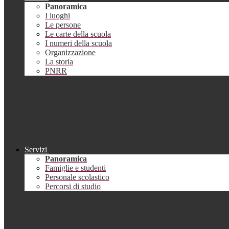
Panoramica
I luoghi
Le persone
Le carte della scuola
I numeri della scuola
Organizzazione
La storia
PNRR
Servizi
Panoramica
Famiglie e studenti
Personale scolastico
Percorsi di studio