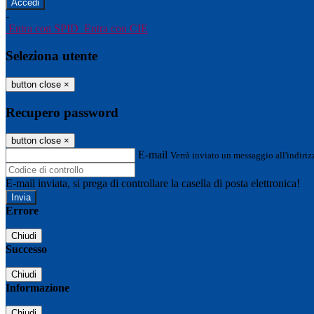
-
Entra con SPID
Entra con CIE
Seleziona utente
button close
×
Recupero password
button close
×
E-mail
Verrà inviato un messaggio all'indirizz
E-mail inviata, si prega di controllare la casella di posta elettronica!
Errore
Chiudi
Successo
Chiudi
Informazione
Chiudi