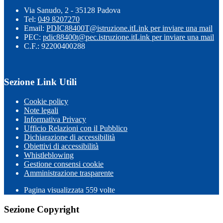
Via Sanudo, 2 - 35128 Padova
Tel:
049 8207270
Email:
PDIC88400T@istruzione.it
Link per inviare una mail
PEC:
pdic88400t@pec.istruzione.it
Link per inviare una mail
C.F.: 92200400288
Sezione Link Utili
Cookie policy
Note legali
Informativa Privacy
Ufficio Relazioni con il Pubblico
Dichiarazione di accessibilità
Obiettivi di accessibilità
Whistleblowing
Gestione consensi cookie
Amministrazione trasparente
Pagina visualizzata
559
volte
Sezione Copyright