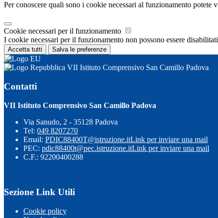
Per conoscere quali sono i cookie necessari al funzionamento potete v
Cookie necessari per il funzionamento
I cookie necessari per il funzionamento non possono essere disabilitati.
Accetta tutti
Salva le preferenze
VII Istituto Comprensivo San Camillo Padova
Contatti
VII Istituto Comprensivo San Camillo Padova
Via Sanudo, 2 - 35128 Padova
Tel:
049 8207270
Email:
PDIC88400T@istruzione.it
Link per inviare una mail
PEC:
pdic88400t@pec.istruzione.it
Link per inviare una mail
C.F.: 92200400288
Sezione Link Utili
Cookie policy