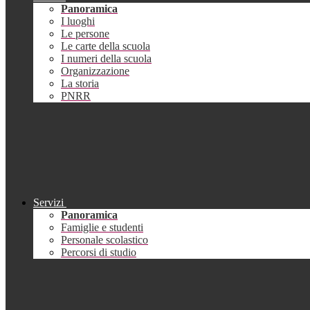
Panoramica
I luoghi
Le persone
Le carte della scuola
I numeri della scuola
Organizzazione
La storia
PNRR
Servizi
Panoramica
Famiglie e studenti
Personale scolastico
Percorsi di studio