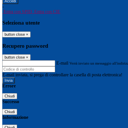
-
Entra con SPID
Entra con CIE
Seleziona utente
button close
×
Recupero password
button close
×
E-mail
Verrà inviato un messaggio all'indirizz
E-mail inviata, si prega di controllare la casella di posta elettronica!
Errore
Chiudi
Successo
Chiudi
Informazione
Chiudi