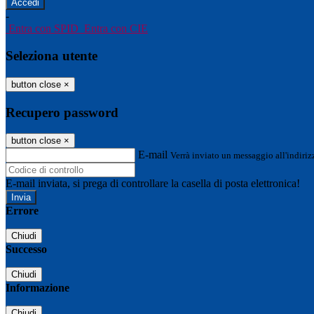
-
Entra con SPID
Entra con CIE
Seleziona utente
button close
×
Recupero password
button close
×
E-mail
Verrà inviato un messaggio all'indirizz
E-mail inviata, si prega di controllare la casella di posta elettronica!
Errore
Chiudi
Successo
Chiudi
Informazione
Chiudi