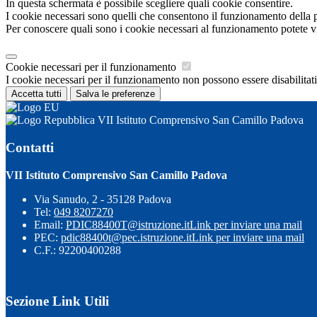
In questa schermata è possibile scegliere quali cookie consentire.
I cookie necessari sono quelli che consentono il funzionamento della pi
Per conoscere quali sono i cookie necessari al funzionamento potete v
Cookie necessari per il funzionamento
I cookie necessari per il funzionamento non possono essere disabilitati.
Accetta tutti
Salva le preferenze
VII Istituto Comprensivo San Camillo Padova
Contatti
VII Istituto Comprensivo San Camillo Padova
Via Sanudo, 2 - 35128 Padova
Tel:
049 8207270
Email:
PDIC88400T@istruzione.it
Link per inviare una mail
PEC:
pdic88400t@pec.istruzione.it
Link per inviare una mail
C.F.: 92200400288
Sezione Link Utili