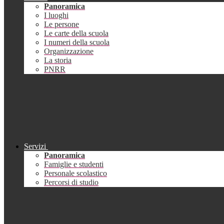
Panoramica
I luoghi
Le persone
Le carte della scuola
I numeri della scuola
Organizzazione
La storia
PNRR
Servizi
Panoramica
Famiglie e studenti
Personale scolastico
Percorsi di studio