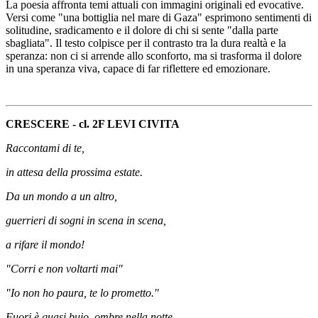
La poesia affronta temi attuali con immagini originali ed evocative.
Versi come "una bottiglia nel mare di Gaza" esprimono sentimenti di
solitudine, sradicamento e il dolore di chi si sente "dalla parte
sbagliata". Il testo colpisce per il contrasto tra la dura realtà e la
speranza: non ci si arrende allo sconforto, ma si trasforma il dolore
in una speranza viva, capace di far riflettere ed emozionare.
CRESCERE - cl. 2F LEVI CIVITA
Raccontami di te,
in attesa della prossima estate.
Da un mondo a un altro,
guerrieri di sogni in scena in scena,
a rifare il mondo!
"Corri e non voltarti mai"
"Io non ho paura, te lo prometto."
Fuori è quasi buio, ombre nella notte.