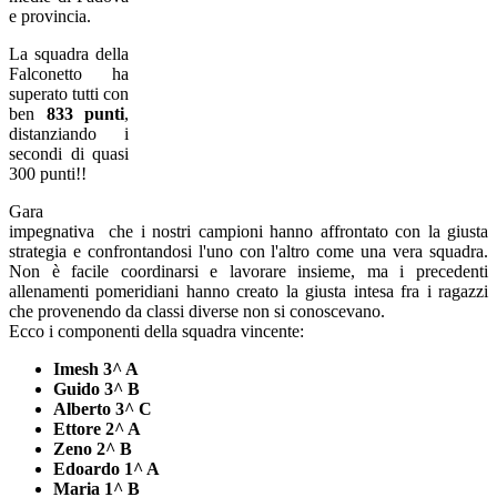
e provincia.
La squadra della
Falconetto ha
superato tutti con
ben
833 punti
,
distanziando i
secondi di quasi
300 punti!!
Gara
impegnativa che i nostri campioni hanno affrontato con la giusta
strategia e confrontandosi l'uno con l'altro come una vera squadra.
Non è facile coordinarsi e lavorare insieme, ma i precedenti
allenamenti pomeridiani hanno creato la giusta intesa fra i ragazzi
che provenendo da classi diverse non si conoscevano.
Ecco i componenti della squadra vincente:
Imesh 3^ A
Guido 3^ B
Alberto 3^ C
Ettore 2^ A
Zeno 2^ B
Edoardo 1^ A
Maria 1^ B