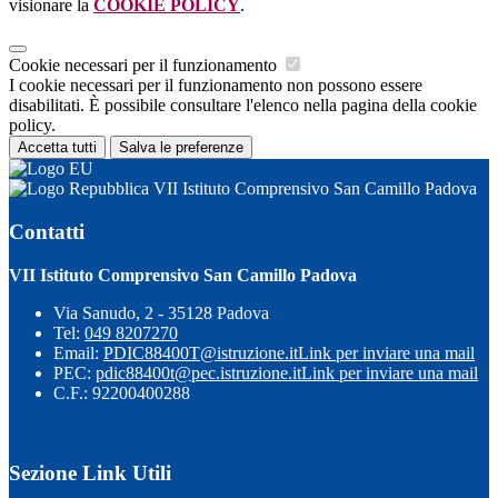
visionare la
COOKIE POLICY
.
Cookie necessari per il funzionamento
I cookie necessari per il funzionamento non possono essere
disabilitati. È possibile consultare l'elenco nella pagina della cookie
policy.
Accetta tutti
Salva le preferenze
VII Istituto Comprensivo San Camillo Padova
Contatti
VII Istituto Comprensivo San Camillo Padova
Via Sanudo, 2 - 35128 Padova
Tel:
049 8207270
Email:
PDIC88400T@istruzione.it
Link per inviare una mail
PEC:
pdic88400t@pec.istruzione.it
Link per inviare una mail
C.F.: 92200400288
Sezione Link Utili