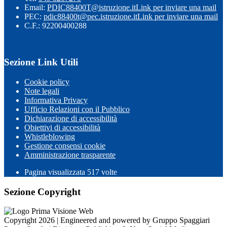
Email:
PDIC88400T@istruzione.it
Link per inviare una mail
PEC:
pdic88400t@pec.istruzione.it
Link per inviare una mail
C.F.: 92200400288
Sezione Link Utili
Cookie policy
Note legali
Informativa Privacy
Ufficio Relazioni con il Pubblico
Dichiarazione di accessibilità
Obiettivi di accessibilità
Whistleblowing
Gestione consensi cookie
Amministrazione trasparente
Pagina visualizzata
517
volte
Sezione Copyright
Copyright 2026 | Engineered and powered by Gruppo Spaggiari