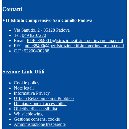
Contatti
VII Istituto Comprensivo San Camillo Padova
Via Sanudo, 2 - 35128 Padova
Tel:
049 8207270
Email:
PDIC88400T@istruzione.it
Link per inviare una mail
PEC:
pdic88400t@pec.istruzione.it
Link per inviare una mail
C.F.: 92200400288
Sezione Link Utili
Cookie policy
Note legali
Informativa Privacy
Ufficio Relazioni con il Pubblico
Dichiarazione di accessibilità
Obiettivi di accessibilità
Whistleblowing
Gestione consensi cookie
Amministrazione trasparente