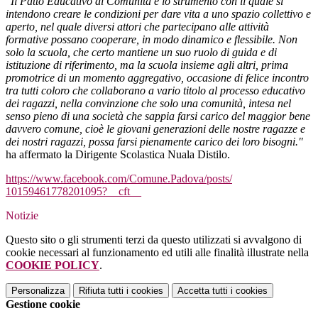
"Il Patto Educativo di Comunità è lo strumento con il quale si
intendono creare le condizioni per dare vita a uno spazio collettivo e
aperto, nel quale diversi attori che partecipano alle attività
formative possano cooperare, in modo dinamico e flessibile. Non
solo la scuola, che certo mantiene un suo ruolo di guida e di
istituzione di riferimento, ma la scuola insieme agli altri, prima
promotrice di un momento aggregativo, occasione di felice incontro
tra tutti coloro che collaborano a vario titolo al processo educativo
dei ragazzi, nella convinzione che solo una comunità, intesa nel
senso pieno di una società che sappia farsi carico del maggior bene
davvero comune, cioè le giovani generazioni delle nostre ragazze e
dei nostri ragazzi, possa farsi pienamente carico dei loro bisogni."
ha affermato la Dirigente Scolastica Nuala Distilo.
https://www.facebook.com/
Comune.Padova/posts/
10159461778201095?__cft__
Notizie
Questo sito o gli strumenti terzi da questo utilizzati si avvalgono di
cookie necessari al funzionamento ed utili alle finalità illustrate nella
COOKIE POLICY
.
Personalizza
Rifiuta tutti
i cookies
Accetta tutti
i cookies
Gestione cookie