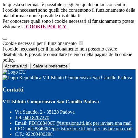
In questa schermata è possibile scegliere quali cookie consentire.
I cookie necessari sono quelli che consentono il funzionamento della
piattaforma e non è possibile disabilitarli.
Per conoscere quali sono i cookie necessari al funzionamento potete
visionare la
COOKIE POLICY
.
Cookie necessari per il funzionamento
I cookie necessari per il funzionamento non possono essere
disabilitati. È possibile consultare l'elenco nella pagina della cookie
policy.
Accetta tutti
Salva le preferenze
VII Istituto Comprensivo San Camillo Padova
Contatti
VII Istituto Comprensivo San Camillo Padova
Via Sanudo, 2 - 35128 Padova
Tel:
049 8207270
Email:
PDIC88400T@istruzione.it
Link per inviare una mail
PEC:
pdic88400t@pec.istruzione.it
Link per inviare una mail
C.F.: 92200400288