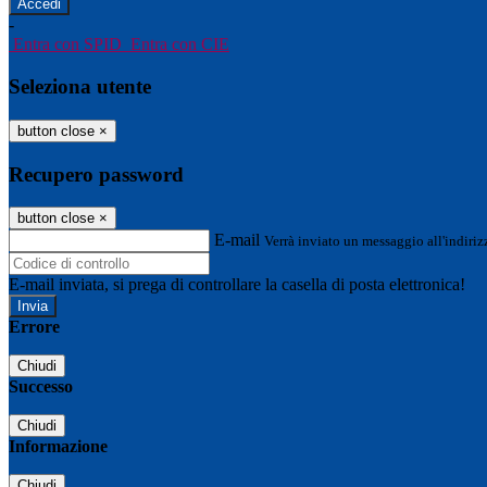
-
Entra con SPID
Entra con CIE
Seleziona utente
button close
×
Recupero password
button close
×
E-mail
Verrà inviato un messaggio all'indirizz
E-mail inviata, si prega di controllare la casella di posta elettronica!
Errore
Chiudi
Successo
Chiudi
Informazione
Chiudi