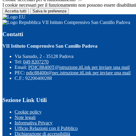
I cookie necessari per il funzionamento non possono essere disabilitati.
Accetta tutti
Salva le preferenze
VII Istituto Comprensivo San Camillo Padova
Contatti
VII Istituto Comprensivo San Camillo Padova
Via Sanudo, 2 - 35128 Padova
Tel:
049 8207270
Email:
PDIC88400T@istruzione.it
Link per inviare una mail
PEC:
pdic88400t@pec.istruzione.it
Link per inviare una mail
C.F.: 92200400288
Sezione Link Utili
Cookie policy
Note legali
Informativa Privacy
Ufficio Relazioni con il Pubblico
Dichiarazione di accessibilità