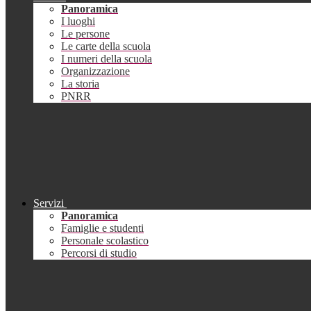
Panoramica
I luoghi
Le persone
Le carte della scuola
I numeri della scuola
Organizzazione
La storia
PNRR
Servizi
Panoramica
Famiglie e studenti
Personale scolastico
Percorsi di studio