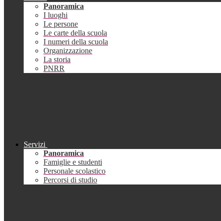
Panoramica
I luoghi
Le persone
Le carte della scuola
I numeri della scuola
Organizzazione
La storia
PNRR
Servizi
Panoramica
Famiglie e studenti
Personale scolastico
Percorsi di studio