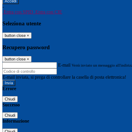
-
Entra con SPID
Entra con CIE
Seleziona utente
button close
×
Recupero password
button close
×
E-mail
Verrà inviato un messaggio all'indirizz
E-mail inviata, si prega di controllare la casella di posta elettronica!
Errore
Chiudi
Successo
Chiudi
Informazione
Chiudi