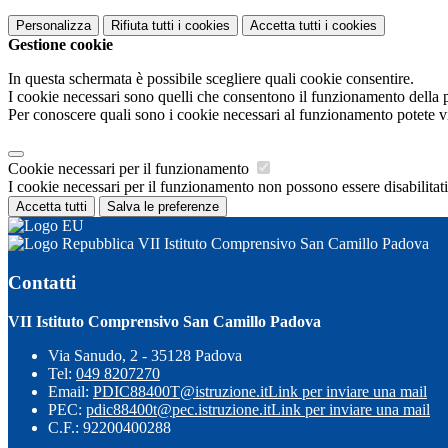
Personalizza
Rifiuta tutti
i cookies
Accetta tutti
i cookies
Gestione cookie
In questa schermata è possibile scegliere quali cookie consentire.
I cookie necessari sono quelli che consentono il funzionamento della pi
Per conoscere quali sono i cookie necessari al funzionamento potete v
Cookie necessari per il funzionamento
I cookie necessari per il funzionamento non possono essere disabilitati.
Accetta tutti
Salva le preferenze
VII Istituto Comprensivo San Camillo Padova
Contatti
VII Istituto Comprensivo San Camillo Padova
Via Sanudo, 2 - 35128 Padova
Tel:
049 8207270
Email:
PDIC88400T@istruzione.it
Link per inviare una mail
PEC:
pdic88400t@pec.istruzione.it
Link per inviare una mail
C.F.: 92200400288