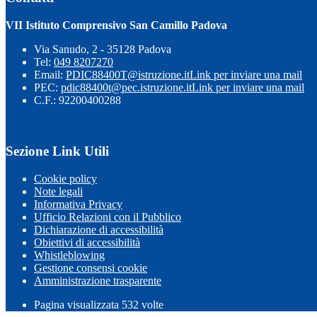
VII Istituto Comprensivo San Camillo Padova
Via Sanudo, 2 - 35128 Padova
Tel:
049 8207270
Email:
PDIC88400T@istruzione.it
Link per inviare una mail
PEC:
pdic88400t@pec.istruzione.it
Link per inviare una mail
C.F.: 92200400288
Sezione Link Utili
Cookie policy
Note legali
Informativa Privacy
Ufficio Relazioni con il Pubblico
Dichiarazione di accessibilità
Obiettivi di accessibilità
Whistleblowing
Gestione consensi cookie
Amministrazione trasparente
Pagina visualizzata
532
volte