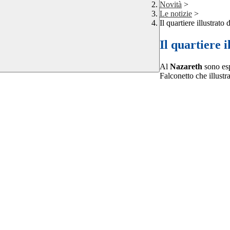
Novità
>
Le notizie
>
Il quartiere illustrato
Il quartiere i
Al
Nazareth
sono esp
Falconetto che illustr