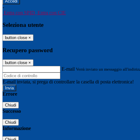
-
Entra con SPID
Entra con CIE
Seleziona utente
button close
×
Recupero password
button close
×
E-mail
Verrà inviato un messaggio all'indirizz
E-mail inviata, si prega di controllare la casella di posta elettronica!
Errore
Chiudi
Successo
Chiudi
Informazione
Chiudi