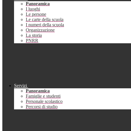
Panoramica
I luoghi
Le persone
Le carte della scuola
I numeri della scuola
Organizzazione
La storia
PNRR
Servizi
Panoramica
Famiglie e studenti
Personale scolastico
Percorsi di studio