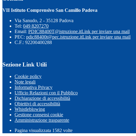
VII Istituto Comprensivo San Camillo Padova
Via Sanudo, 2 - 35128 Padova
Tel:
049 8207270
Email:
PDIC88400T@istruzione.it
Link per inviare una mail
PEC:
pdic88400t@pec.istruzione.it
Link per inviare una mail
C.F.: 92200400288
Sezione Link Utili
Cookie policy
Note legali
Informativa Privacy
Ufficio Relazioni con il Pubblico
Dichiarazione di accessibilità
Obiettivi di accessibilità
Whistleblowing
Gestione consensi cookie
Amministrazione trasparente
Pagina visualizzata
1582
volte