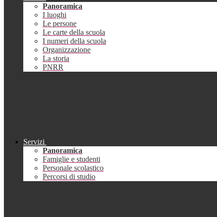
Panoramica
I luoghi
Le persone
Le carte della scuola
I numeri della scuola
Organizzazione
La storia
PNRR
Servizi
Panoramica
Famiglie e studenti
Personale scolastico
Percorsi di studio