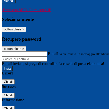
-
Entra con SPID
Entra con CIE
Seleziona utente
button close
×
Recupero password
button close
×
E-mail
Verrà inviato un messaggio all'indirizz
E-mail inviata, si prega di controllare la casella di posta elettronica!
Errore
Chiudi
Successo
Chiudi
Informazione
Chiudi