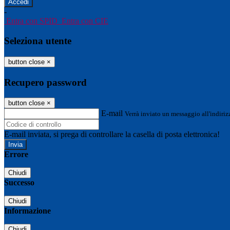
-
Entra con SPID
Entra con CIE
Seleziona utente
button close
×
Recupero password
button close
×
E-mail
Verrà inviato un messaggio all'indirizz
E-mail inviata, si prega di controllare la casella di posta elettronica!
Errore
Chiudi
Successo
Chiudi
Informazione
Chiudi