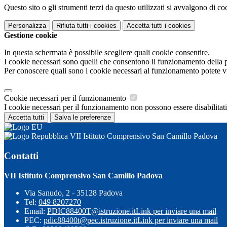
Questo sito o gli strumenti terzi da questo utilizzati si avvalgono di coo
Personalizza
Rifiuta tutti
i cookies
Accetta tutti
i cookies
Gestione cookie
In questa schermata è possibile scegliere quali cookie consentire.
I cookie necessari sono quelli che consentono il funzionamento della pi
Per conoscere quali sono i cookie necessari al funzionamento potete v
Cookie necessari per il funzionamento
I cookie necessari per il funzionamento non possono essere disabilitati.
Accetta tutti
Salva le preferenze
VII Istituto Comprensivo San Camillo Padova
Contatti
VII Istituto Comprensivo San Camillo Padova
Via Sanudo, 2 - 35128 Padova
Tel:
049 8207270
Email:
PDIC88400T@istruzione.it
Link per inviare una mail
PEC:
pdic88400t@pec.istruzione.it
Link per inviare una mail