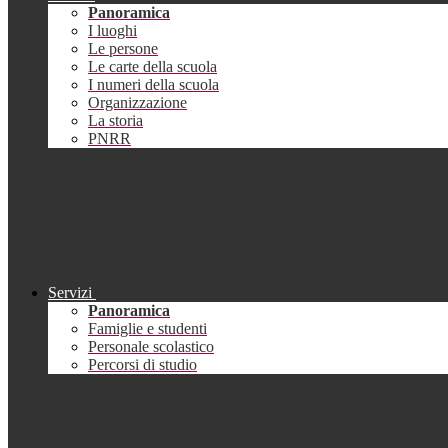
Panoramica
I luoghi
Le persone
Le carte della scuola
I numeri della scuola
Organizzazione
La storia
PNRR
Servizi
Panoramica
Famiglie e studenti
Personale scolastico
Percorsi di studio