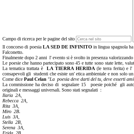
Campo di ricerca per le pagine del sito
Il concorso di poesia
LA SED DE INFINITO
in lingua spagnola ha 
Falconetto.
Finalmente dopo 2 anni l' evento si è svolto in presenza valorizzand
Le poesie che hanno partecipato sono 45 e tutte sono state lette, val
La tematica trattata è
LA TIERRA HERIDA
(le terra ferita) e 
consapevoli gli studenti che esiste un' etica ambientale e non solo un
Come dice
Paul Celan
"La poesia deve darti del tu, deve esserti amic
La commissione ha deciso di segnalare 15 poesie poiché gli autori/
originali e messaggi universali. Sono stati segnalati :
Ilaria 2A,
Rebecca 2A,
Rita 3A,
Miro 2B.
Luis 3A,
Stella 2B,
Serena 3A,
Frida 2B,