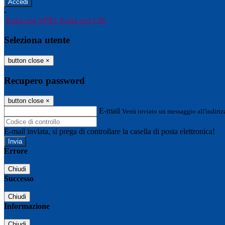
-
Entra con SPID
Entra con CIE
Seleziona utente
button close
×
Recupero password
button close
×
E-mail
Verrà inviato un messaggio all'indirizz
E-mail inviata, si prega di controllare la casella di posta elettronica!
Errore
Chiudi
Successo
Chiudi
Informazione
Chiudi