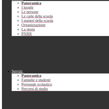
Panoramica
I luoghi
Le persone
Le carte della scuola
I numeri della scuola
Organizzazione
La storia
PNRR
Servizi
Panoramica
Famiglie e studenti
Personale scolastico
Percorsi di studio