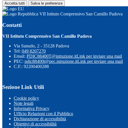
Accetta tutti
Salva le preferenze
VII Istituto Comprensivo San Camillo Padova
Contatti
VII Istituto Comprensivo San Camillo Padova
Via Sanudo, 2 - 35128 Padova
Tel:
049 8207270
Email:
PDIC88400T@istruzione.it
Link per inviare una mail
PEC:
pdic88400t@pec.istruzione.it
Link per inviare una mail
C.F.: 92200400288
Sezione Link Utili
Cookie policy
Note legali
Informativa Privacy
Ufficio Relazioni con il Pubblico
Dichiarazione di accessibilità
Obiettivi di accessibilità