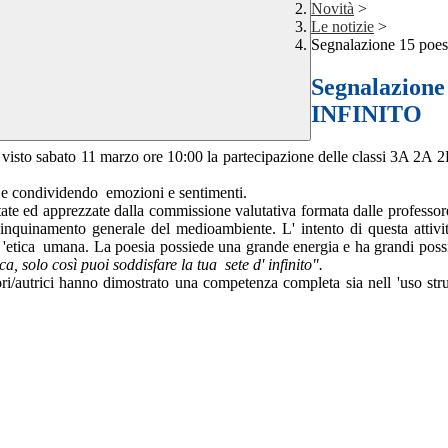
Novità
>
Le notizie
>
Segnalazione 15 poe
Segnalazione
INFINITO
visto sabato 11 marzo ore 10:00 la partecipazione delle classi 3A 2A 2B
o e condividendo emozioni e sentimenti.
utate ed apprezzate dalla commissione valutativa formata dalle profess
l' inquinamento generale del medioambiente. L' intento di questa attiv
 'etica umana. La poesia possiede una grande energia e ha grandi possibil
a, solo così puoi soddisfare la tua sete d' infinito".
autrici hanno dimostrato una competenza completa sia nell 'uso strutt