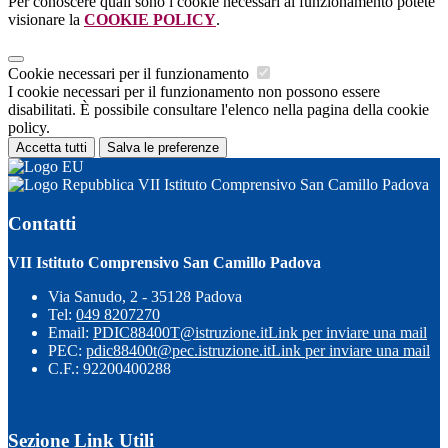
Per conoscere quali sono i cookie necessari al funzionamento potete
visionare la
COOKIE POLICY
.
Cookie necessari per il funzionamento
I cookie necessari per il funzionamento non possono essere
disabilitati. È possibile consultare l'elenco nella pagina della cookie
policy.
Accetta tutti
Salva le preferenze
VII Istituto Comprensivo San Camillo Padova
Contatti
VII Istituto Comprensivo San Camillo Padova
Via Sanudo, 2 - 35128 Padova
Tel:
049 8207270
Email:
PDIC88400T@istruzione.it
Link per inviare una mail
PEC:
pdic88400t@pec.istruzione.it
Link per inviare una mail
C.F.: 92200400288
Sezione Link Utili