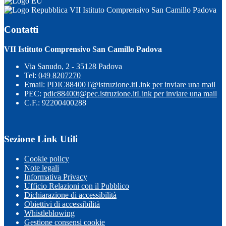
VII Istituto Comprensivo San Camillo Padova
Contatti
VII Istituto Comprensivo San Camillo Padova
Via Sanudo, 2 - 35128 Padova
Tel:
049 8207270
Email:
PDIC88400T@istruzione.it
Link per inviare una mail
PEC:
pdic88400t@pec.istruzione.it
Link per inviare una mail
C.F.: 92200400288
Sezione Link Utili
Cookie policy
Note legali
Informativa Privacy
Ufficio Relazioni con il Pubblico
Dichiarazione di accessibilità
Obiettivi di accessibilità
Whistleblowing
Gestione consensi cookie