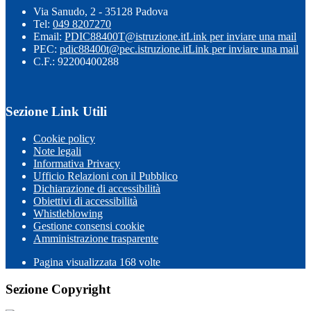
Via Sanudo, 2 - 35128 Padova
Tel:
049 8207270
Email:
PDIC88400T@istruzione.it
Link per inviare una mail
PEC:
pdic88400t@pec.istruzione.it
Link per inviare una mail
C.F.: 92200400288
Sezione Link Utili
Cookie policy
Note legali
Informativa Privacy
Ufficio Relazioni con il Pubblico
Dichiarazione di accessibilità
Obiettivi di accessibilità
Whistleblowing
Gestione consensi cookie
Amministrazione trasparente
Pagina visualizzata
168
volte
Sezione Copyright