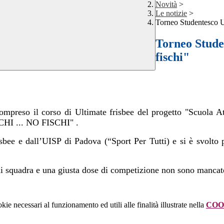
Novità
>
Le notizie
>
Torneo Studentesco Ul
Torneo Studen
fischi"
ompreso il corso di Ultimate frisbee del progetto "Scuola A
HI ... NO FISCHI" .
isbee e dall’UISP di Padova (“Sport Per Tutti) e
si è svolto
o di squadra e una giusta dose di competizione non sono manca
kie necessari al funzionamento ed utili alle finalità illustrate nella
COO