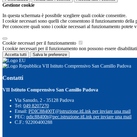
Gestione cookie
In questa schermata è possibile scegliere quali cookie consentire.
I cookie necessari sono quelli che consentono il funzionamento della pi
Per conoscere quali sono i cookie necessari al funzionamento potete v
Cookie necessari per il funzionamento
I cookie necessari per il funzionamento non possono essere disabilitati.
Accetta tutti
Salva le preferenze
VII Istituto Comprensivo San Camillo Padova
Contatti
VII Istituto Comprensivo San Camillo Padova
Via Sanudo, 2 - 35128 Padova
Tel:
049 8207270
Email:
PDIC88400T@istruzione.it
Link per inviare una mail
PEC:
pdic88400t@pec.istruzione.it
Link per inviare una mail
C.F.: 92200400288