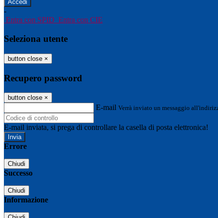
-
Entra con SPID
Entra con CIE
Seleziona utente
button close
×
Recupero password
button close
×
E-mail
Verrà inviato un messaggio all'indirizz
E-mail inviata, si prega di controllare la casella di posta elettronica!
Errore
Chiudi
Successo
Chiudi
Informazione
Chiudi