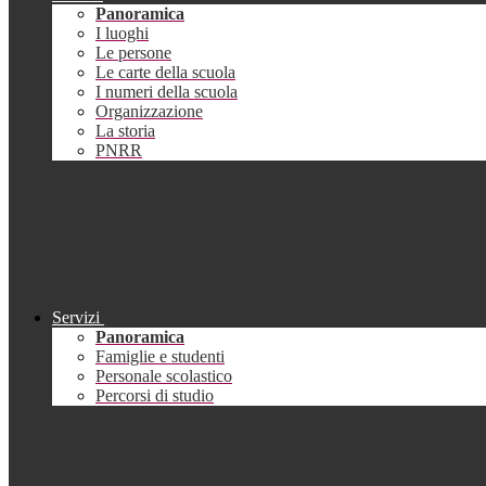
Panoramica
I luoghi
Le persone
Le carte della scuola
I numeri della scuola
Organizzazione
La storia
PNRR
Servizi
Panoramica
Famiglie e studenti
Personale scolastico
Percorsi di studio