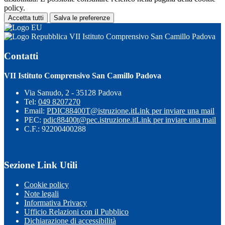
policy.
Accetta tutti
Salva le preferenze
VII Istituto Comprensivo San Camillo Padova
Contatti
VII Istituto Comprensivo San Camillo Padova
Via Sanudo, 2 - 35128 Padova
Tel:
049 8207270
Email:
PDIC88400T@istruzione.it
Link per inviare una mail
PEC:
pdic88400t@pec.istruzione.it
Link per inviare una mail
C.F.: 92200400288
Sezione Link Utili
Cookie policy
Note legali
Informativa Privacy
Ufficio Relazioni con il Pubblico
Dichiarazione di accessibilità