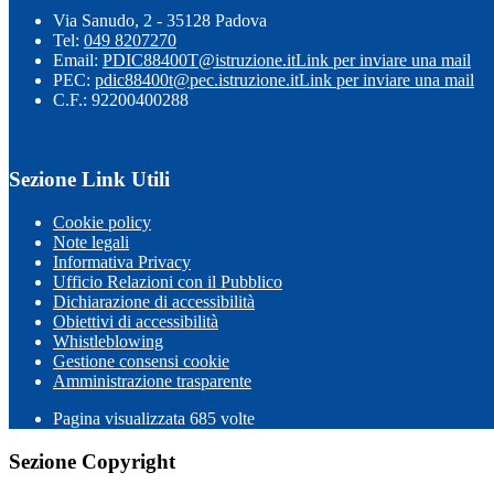
Via Sanudo, 2 - 35128 Padova
Tel:
049 8207270
Email:
PDIC88400T@istruzione.it
Link per inviare una mail
PEC:
pdic88400t@pec.istruzione.it
Link per inviare una mail
C.F.: 92200400288
Sezione Link Utili
Cookie policy
Note legali
Informativa Privacy
Ufficio Relazioni con il Pubblico
Dichiarazione di accessibilità
Obiettivi di accessibilità
Whistleblowing
Gestione consensi cookie
Amministrazione trasparente
Pagina visualizzata
685
volte
Sezione Copyright