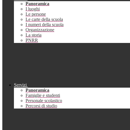
Panoramica
I luoghi
Le persone
Le carte della scuola
I numeri della scuola
Organizzazione
La storia
PNRR
Servizi
Panoramica
Famiglie e studenti
Personale scolastico
Percorsi di studio