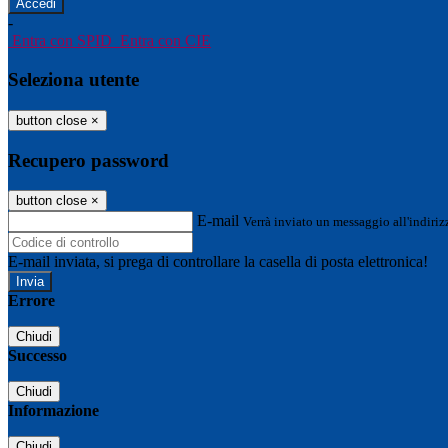
-
Entra con SPID
Entra con CIE
Seleziona utente
button close
×
Recupero password
button close
×
E-mail
Verrà inviato un messaggio all'indirizz
E-mail inviata, si prega di controllare la casella di posta elettronica!
Errore
Chiudi
Successo
Chiudi
Informazione
Chiudi