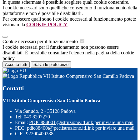
In questa schermata è possibile scegliere quali cookie consentire.
I cookie necessari sono quelli che consentono il funzionamento della
piattaforma e non è possibile disabilitarli.
Per conoscere quali sono i cookie necessari al funzionamento potete
visionare la
COOKIE POLICY
.
Cookie necessari per il funzionamento
I cookie necessari per il funzionamento non possono essere
disabilitati. È possibile consultare l'elenco nella pagina della cookie
policy.
Accetta tutti
Salva le preferenze
VII Istituto Comprensivo San Camillo Padova
Contatti
VII Istituto Comprensivo San Camillo Padova
Via Sanudo, 2 - 35128 Padova
Tel:
049 8207270
Email:
PDIC88400T@istruzione.it
Link per inviare una mail
PEC:
pdic88400t@pec.istruzione.it
Link per inviare una mail
C.F.: 92200400288