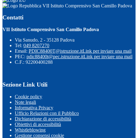
VII Istituto Comprensivo San Camillo Padova
Contatti
VII Istituto Comprensivo San Camillo Padova
Via Sanudo, 2 - 35128 Padova
Tel:
049 8207270
Email:
PDIC88400T@istruzione.it
Link per inviare una mail
PEC:
pdic88400t@pec.istruzione.it
Link per inviare una mail
C.F.: 92200400288
Sezione Link Utili
Cookie policy
Note legali
Informativa Privacy
Ufficio Relazioni con il Pubblico
Dichiarazione di accessibilità
Obiettivi di accessibilità
Whistleblowing
Gestione consensi cookie