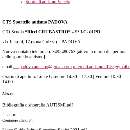
Sportelli autismo Veneto
CTS Sportello autismo PADOVA
C/O Scuola
“Ricci CRUBASTRO” – 9° I.C. di PD
via Tassoni, 17 (zona Guizza) – PADOVA
Nuovo contatto telefonico: 3492480763 [attivo in orario di apertura
dello sportello autismo]
email
cts.padova.autismo@gmail.com
referenti.autismo2018@gmail.
Orario di apertura: Lun e Giov ore 14.30 – 17.30 | Ven ore 10.30 –
14.00
Allegati
Bibliografia e sitografia AUTISMI.pdf
File PDF
Contatore click: 34
Linee Guida Istituo Superiore Sanità 2021.pdf