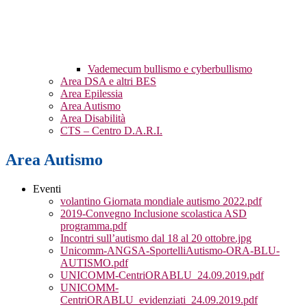
Vademecum bullismo e cyberbullismo
Area DSA e altri BES
Area Epilessia
Area Autismo
Area Disabilità
CTS – Centro D.A.R.I.
Area Autismo
Eventi
volantino Giornata mondiale autismo 2022.pdf
2019-Convegno Inclusione scolastica ASD
programma.pdf
Incontri sull’autismo dal 18 al 20 ottobre.jpg
Unicomm-ANGSA-SportelliAutismo-ORA-BLU-
AUTISMO.pdf
UNICOMM-CentriORABLU_24.09.2019.pdf
UNICOMM-
CentriORABLU_evidenziati_24.09.2019.pdf