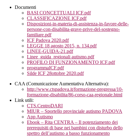
Documenti
BASI CONCETTUALI ICF.pdf
CLASSIFICAZIONE ICF.pdf
Disposizioni-in-materia-di-assistenza-in-favore-delle-
persone-con-disabilita-grave-prive-del-sostegno-
familiare.pdf
ICF Padova 2020.pdf
LEGGE 18 agosto 2015, n. 134.pdf
LINEE-GUIDA-21.pdf
Linee_guida_regionali autismo.pdf
PROFILO DI FUNZIONAMENTO ICF.pdf
programmaICF.pdf
Silde ICF 28ottobre 2020.pdf
CAA (Comunicazione Aumentativa Alternativa):
http://www.ctspadova.it/
formazione-pregressa/10-
formazione-disabilita/86-
corso-caa-regionale.html
Link utili:
CTS.CentroDARI
MIUR – Sportello provinciale autismo PADOVA
App Autismo
Ebook – Rita CENTRA – Il potenziamento dei
prerequisiti di base nei bambini con disturbo dello
spettro dell’autismo a basso funzionamento