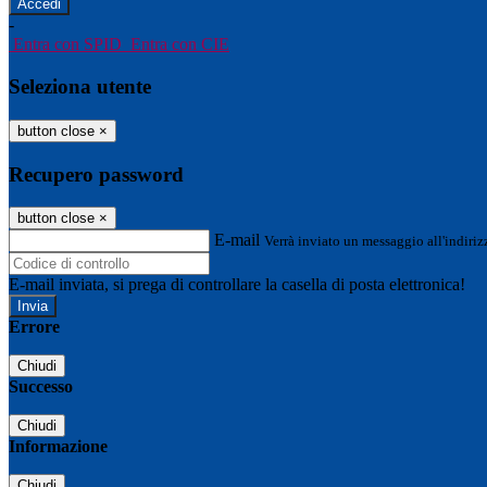
-
Entra con SPID
Entra con CIE
Seleziona utente
button close
×
Recupero password
button close
×
E-mail
Verrà inviato un messaggio all'indirizz
E-mail inviata, si prega di controllare la casella di posta elettronica!
Errore
Chiudi
Successo
Chiudi
Informazione
Chiudi