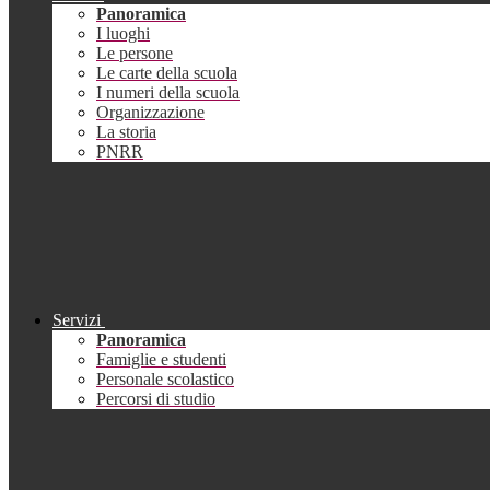
Panoramica
I luoghi
Le persone
Le carte della scuola
I numeri della scuola
Organizzazione
La storia
PNRR
Servizi
Panoramica
Famiglie e studenti
Personale scolastico
Percorsi di studio