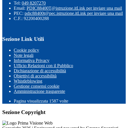
Tel:
049 8207270
Email:
PDIC88400T@istruzione.it
Link per inviare una mail
PEC:
pdic88400t@pec.istruzione.it
Link per inviare una mail
C.F.: 92200400288
Sezione Link Utili
Cookie policy
Note legali
Informativa Privacy
Ufficio Relazioni con il Pubblico
Dichiarazione di accessibilità
Obiettivi di accessibilità
Whistleblowing
Gestione consensi cookie
Amministrazione trasparente
Pagina visualizzata
1587
volte
Sezione Copyright