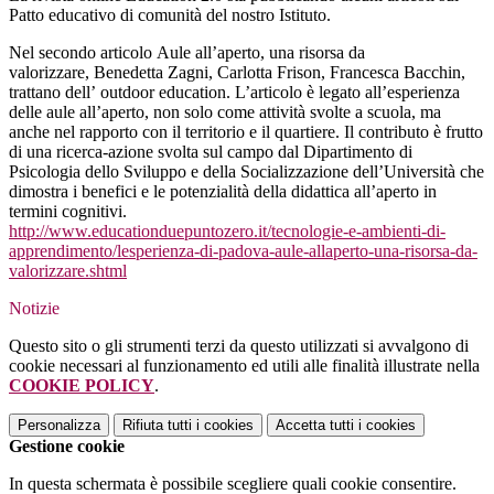
Patto educativo di comunità del nostro Istituto.
Nel secondo articolo
Aule all’aperto, una risorsa da
valorizzare
,
Benedetta Zagni, Carlotta Frison, Francesca Bacchin,
trattano
dell’
outdoor education
.
L’articolo è legato all’esperienza
delle aule all’aperto, non solo come attività svolte a scuola, ma
anche nel rapporto con il territorio e il quartiere. Il contributo è frutto
di una ricerca-azione svolta sul campo dal Dipartimento di
Psicologia dello Sviluppo e della Socializzazione dell’Università che
dimostra i benefici e le potenzialità della didattica all’aperto in
termini cognitivi.
http://www.
educationduepuntozero.it/
tecnologie-e-ambienti-di-
apprendimento/lesperienza-di-
padova-aule-allaperto-una-
risorsa-da-
valorizzare.shtml
Notizie
Questo sito o gli strumenti terzi da questo utilizzati si avvalgono di
cookie necessari al funzionamento ed utili alle finalità illustrate nella
COOKIE POLICY
.
Personalizza
Rifiuta tutti
i cookies
Accetta tutti
i cookies
Gestione cookie
In questa schermata è possibile scegliere quali cookie consentire.