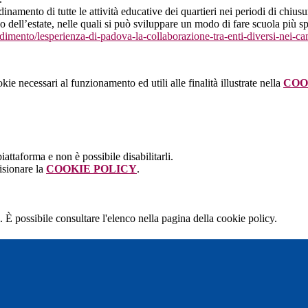
rdinamento di tutte le attività educative dei quartieri nei periodi di chiu
o dell’estate, nelle quali si può sviluppare un modo di fare scuola più s
dimento/lesperienza-di-
padova-la-collaborazione-tra-
enti-diversi-nei-c
kie necessari al funzionamento ed utili alle finalità illustrate nella
COO
attaforma e non è possibile disabilitarli.
isionare la
COOKIE POLICY
.
 È possibile consultare l'elenco nella pagina della cookie policy.