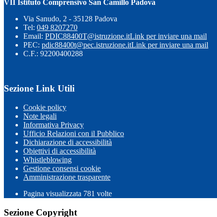
VII Istituto Comprensivo San Camillo Padova
Via Sanudo, 2 - 35128 Padova
Tel:
049 8207270
Email:
PDIC88400T@istruzione.it
Link per inviare una mail
PEC:
pdic88400t@pec.istruzione.it
Link per inviare una mail
C.F.: 92200400288
Sezione Link Utili
Cookie policy
Note legali
Informativa Privacy
Ufficio Relazioni con il Pubblico
Dichiarazione di accessibilità
Obiettivi di accessibilità
Whistleblowing
Gestione consensi cookie
Amministrazione trasparente
Pagina visualizzata
781
volte
Sezione Copyright