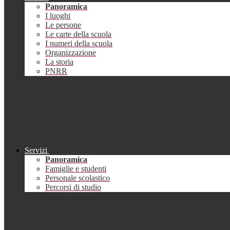
Panoramica
I luoghi
Le persone
Le carte della scuola
I numeri della scuola
Organizzazione
La storia
PNRR
Servizi
Panoramica
Famiglie e studenti
Personale scolastico
Percorsi di studio