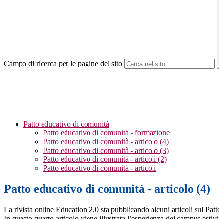
Campo di ricerca per le pagine del sito
Patto educativo di comunità
Patto educativo di comunità - formazione
Patto educativo di comunità - articolo (4)
Patto educativo di comunità - articolo (3)
Patto educativo di comunità - articoli (2)
Patto educativo di comunità - articoli
Patto educativo di comunità - articolo (4)
La rivista online Education 2.0 sta pubblicando alcuni articoli sul Patt
In questo quarto articolo viene illustrata l’esperienza dei campus estivi