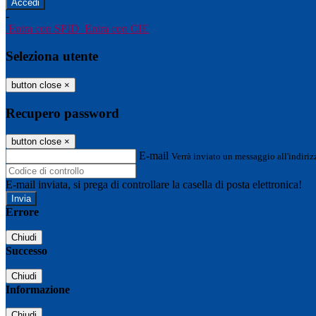
-
Entra con SPID
Entra con CIE
Seleziona utente
button close
×
Recupero password
button close
×
E-mail
Verrà inviato un messaggio all'indirizz
E-mail inviata, si prega di controllare la casella di posta elettronica!
Errore
Chiudi
Successo
Chiudi
Informazione
Chiudi