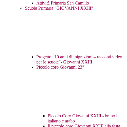
Attività Primaria San Camillo
Scuola Primaria “GIOVANNI XXIII”
Progetto “10 anni di migrazioni – racconti video
per le scuole”- Giovanni XXIII
Piccolo coro Giovanni 23°
Piccolo Coro Giovanni XXIII - brano in
italiano e arabo
Il piccolo coro Giovanni XXIII alla festa