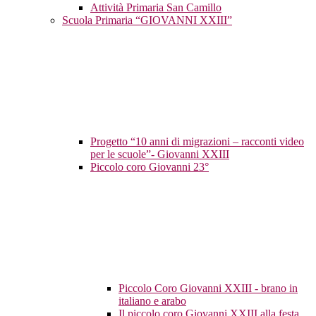
Attività Primaria San Camillo
Scuola Primaria “GIOVANNI XXIII”
Progetto “10 anni di migrazioni – racconti video
per le scuole”- Giovanni XXIII
Piccolo coro Giovanni 23°
Piccolo Coro Giovanni XXIII - brano in
italiano e arabo
Il piccolo coro Giovanni XXIII alla festa