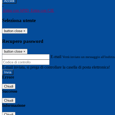
-
Entra con SPID
Entra con CIE
Seleziona utente
button close
×
Recupero password
button close
×
E-mail
Verrà inviato un messaggio all'indirizz
E-mail inviata, si prega di controllare la casella di posta elettronica!
Errore
Chiudi
Successo
Chiudi
Informazione
Chiudi