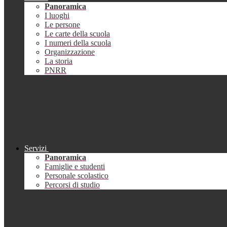
Panoramica
I luoghi
Le persone
Le carte della scuola
I numeri della scuola
Organizzazione
La storia
PNRR
Servizi
Panoramica
Famiglie e studenti
Personale scolastico
Percorsi di studio